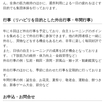
ん。全身の筋力維持のほかに、通所利用による一日の疲れをほぐす
目的でも集団体操を行っております。
行事（リハビリを目的とした外出行事・年間行事）
年に６回ほど外出行事を予定しており、自主トレーニングのポイン
トを集めることで外出行事に参加できます。他の利用者様と一緒に
外出し、買物などをする機会もあるため、非常に楽しく毎回好評で
す。
また、日頃の自主トレーニングの成果を試す機会となっておりま
す。（下肢筋力の維持・体力向上・金銭管理など）
外出行事の例：弘前・鶴田・浪岡・屛風山・鯵ヶ沢・観劇鑑賞など
外出行事のほかにも、季節に合わせた行事を定期的に行っておりま
す。
年間行事の例：誕生会、お花見、夏祭り、敬老会、運動会、餅つき
会、新春ゲーム大会、節分など
お申込・お問合せ