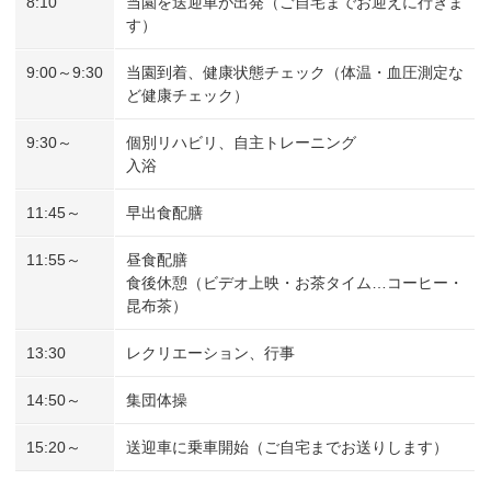
8:10
当園を送迎車が出発（ご自宅までお迎えに行きま
す）
9:00～9:30
当園到着、健康状態チェック（体温・血圧測定な
ど健康チェック）
9:30～
個別リハビリ、自主トレーニング
入浴
11:45～
早出食配膳
11:55～
昼食配膳
食後休憩（ビデオ上映・お茶タイム…コーヒー・
昆布茶）
13:30
レクリエーション、行事
14:50～
集団体操
15:20～
送迎車に乗車開始（ご自宅までお送りします）