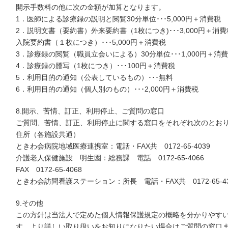
開示手数料の他に次の金額が加算となります。
1．医師による診療録の説明と閲覧30分単位･･･5,000円＋消費税
2．説明文書（要約書）外来要約書（1枚につき)･･･3,000円＋消費
入院要約書（１枚につき）･･･5,000円＋消費税
3．診療録の閲覧（職員立会いによる）30分単位･･･1,000円＋消
4．診療録の謄写（1枚につき）･･･100円＋消費税
5．利用目的の通知（公表しているもの）･･･無料
6．利用目的の通知（個人別のもの）･･･2,000円＋消費税
8.開示、苦情、訂正、利用停止、ご質問の窓口
ご質問、苦情、訂正、利用停止に関する窓口をそれぞれ次のとお
住所（各施設共通）
ときわ会病院地域医療連携室：電話・FAX共 0172-65-4039
介護老人保健施設 明生園：総務課 電話 0172-65-4066
FAX 0172-65-4068
ときわ会訪問看護ステーション：所長 電話・FAX共 0172-65-43
9.その他
この方針は当法人で定めた個人情報保護規定の概略を分かりやす
す。より詳しい取り扱いをお知りになりたい場合はご質問の窓口