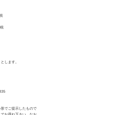
税
費税
りとします。
35
い形でご提示したもので
までお尋ね下さい。なお、