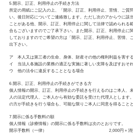
5.開示、訂正、利用停止の手続き方法
所定の用紙にご記入の上、「開示、訂正、利用停止、苦情、ご質
い。後日対応についてご連絡致します。ただし次のアからウに該
ことがある他、開示、訂正、利用停止に関して法律で認められる
合もございますのでご了承下さい。また開示、訂正、利用停止に
しておりますのでご希望の方は「開示、訂正、利用停止、苦情、
出下さい。
ア 本人又は第三者の生命、身体、財産その他の権利利益を害す
イ 当法人各施設の業務の適正な実施に著しい支障を及ぼすおそ
ウ 他の法令に違反することとなる場合
6.開示、訂正、利用停止の手続きができる方
個人情報の開示、訂正、利用停止の手続きを行えるのはご本人、
人の法定代理人、ご本人から有効な委託を受けた代理人とします
の方が手続きを行う場合も、可能な限りご本人に同意を得ること
7.開示に係る手数料の額
個人情報（診療情報）の開示に係る手数料は次のとおりです。
開示手数料（一律） 2,000円＋消