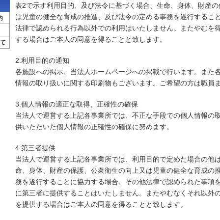
表2で示す利用目的、及び法令に基づく場合、生命、身体、財産の
は児童の健全な育成の推進、及び法令の定める事務を遂行するこ
法律で認められる行為以外での利用はいたしません。またやむを
する場合はご本人の同意を得ることと致します。
2.利用目的の通知
各施設への掲示、当法人ホームページへの掲載で行います。また
情報の取り扱いに関する印刷物もございます。ご希望の方は職員
3.個人情報の適正な取得、正確性の確保
当法人で運営する上記各事業所では、不正な手段での個人情報の
供いただいた個人情報の正確性の確保に努めます。
4.第三者提供
当法人で運営する上記各事業所では、利用目的で定めた場合の他
命、身体、財産の保護、公衆衛生の向上又は児童の健全な育成の
務を遂行することに協力する場合、その他法律で認められた事項
に第三者に提供することはいたしません。またやむなくそれ以外
を提供する場合はご本人の同意を得ることと致します。