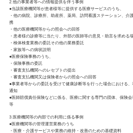
2.他の事業者等への情報提供を伴う事例
●当該医療機関等が患者様等に提供する医療サービスのうち、
・他の病院、診療所、助産所、薬局、訪問看護ステーション、介
携
・他の医療機関等からの照会への回答
・患者様の診療等に当たり、外部の医師等の意見・助言を求める
・検体検査業務の委託その他の業務委託
・家族等への病状説明
●医療保険事務のうち、
・保険事務の委託
・審査支払機関へのレセプトの提出
・審査支払機関又は保険者からの照会への回答
●事業者等からの委託を受けて健康診断等を行った場合における、
通知
●医師賠償責任保険などに係る、医療に関する専門の団体、保険
等
3.医療機関等の内部での利用に係る事例
●医療機関等の管理運営業務のうち
・医療・介護サービスや業務の維持・改善のための基礎資料