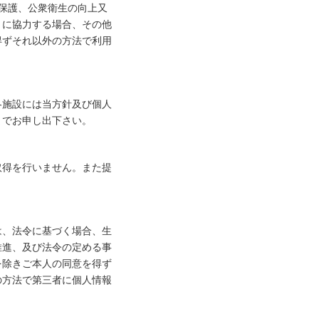
保護、公衆衛生の向上又
とに協力する場合、その他
得ずそれ以外の方法で利用
各施設には当方針及び個人
までお申し出下さい。
取得を行いません。また提
は、法令に基づく場合、生
推進、及び法令の定める事
を除きご本人の同意を得ず
の方法で第三者に個人情報