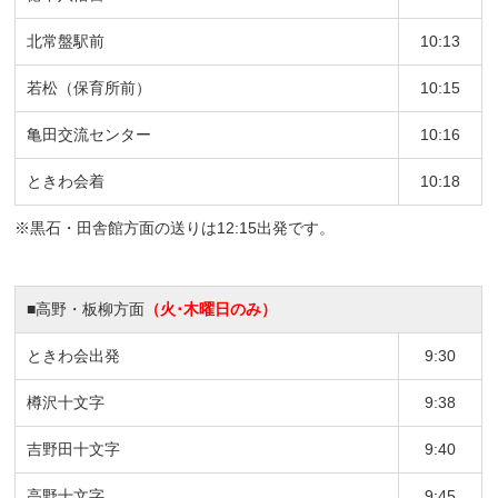
北常盤駅前
10:13
若松（保育所前）
10:15
亀田交流センター
10:16
ときわ会着
10:18
※黒石・田舎館方面の送りは
12:15
出発です。
■高野・板柳方面
（火･木曜日のみ）
ときわ会出発
9:30
樽沢十文字
9:38
吉野田十文字
9:40
高野十文字
9:45