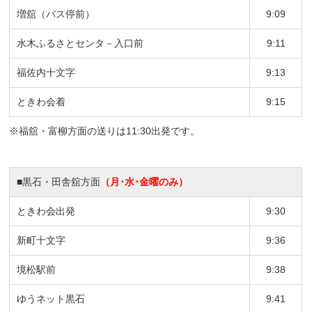
増舘（バス停前）
9:09
水木ふるさとセンタ－入口前
9:11
福佐内十文字
9:13
ときわ会着
9:15
※福舘・富柳方面の送りは
11:30
出発です。
■黒石・田舎舘方面
（月･水･金曜のみ）
ときわ会出発
9:30
新町十文字
9:36
境松駅前
9:38
ゆうネット黒石
9:41