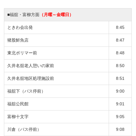
■福舘・富柳方面
（月曜～金曜日）
ときわ会出発
8:45
猪股鮮魚店
8:47
東北ポリマー前
8:48
久井名舘老人憩いの家前
8:50
久井名舘地区処理施設前
8:51
福舘下（バス停前）
9:00
福舘公民館
9:01
富柳十文字
9:05
川倉（バス停前）
9:08