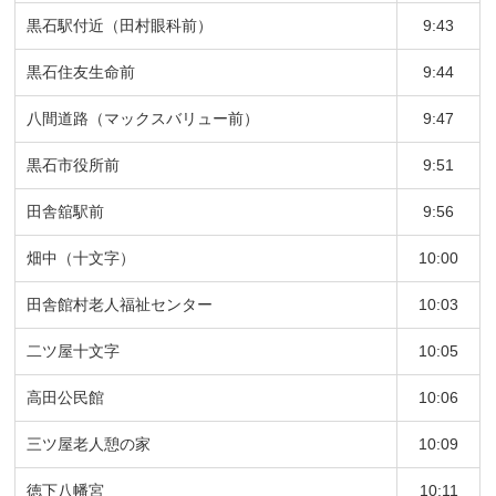
黒石駅付近（田村眼科前）
9:43
黒石住友生命前
9:44
八間道路（マックスバリュー前）
9:47
黒石市役所前
9:51
田舎舘駅前
9:56
畑中（十文字）
10:00
田舎館村老人福祉センター
10:03
二ツ屋十文字
10:05
高田公民館
10:06
三ツ屋老人憩の家
10:09
徳下八幡宮
10:11