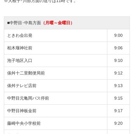
※大根子･川部方面の送りは11時です。
■中野目･中島方面
（月曜～金曜日）
ときわ会出発
9:00
柏木堰神社前
9:06
泡子地区入口
9:10
俵舛十二里郵便局前
9:12
俵舛テレビ店前
9:13
中野目元亀岡バス停前
9:15
中野目神板金前
9:17
藤崎中央小学校前
9:20