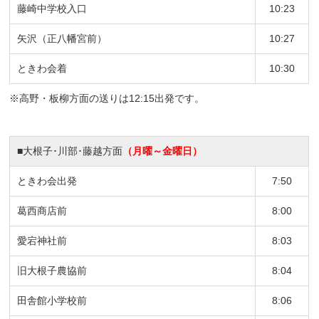
藤崎中学校入口
10:23
矢沢（正八幡宮前）
10:27
ときわ会着
10:30
※高野・板柳方面の送りは
12:15
出発です。
■大根子･川部･藤越方面
（月曜～金曜日）
ときわ会出発
7:50
葛西商店前
8:00
愛宕神社前
8:03
旧大根子農協前
8:04
田舎館小学校前
8:06